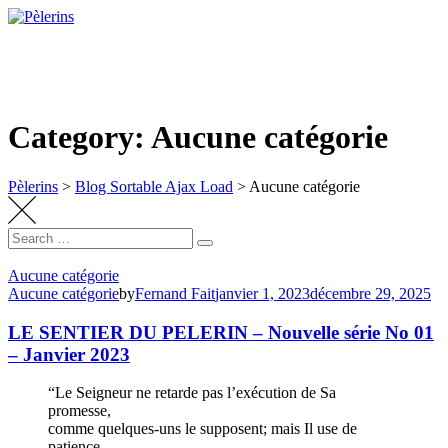
Skip
to
content
Category: Aucune catégorie
Pèlerins
>
Blog Sortable Ajax Load
>
Aucune catégorie
Search
Search
for:
Aucune catégorie
Aucune catégorie
by
Fernand Fait
janvier 1, 2023
décembre 29, 2025
LE SENTIER DU PELERIN – Nouvelle série No 01
– Janvier 2023
“Le Seigneur ne retarde pas l’exécution de Sa
promesse,
comme quelques-uns le supposent; mais Il use de
patience