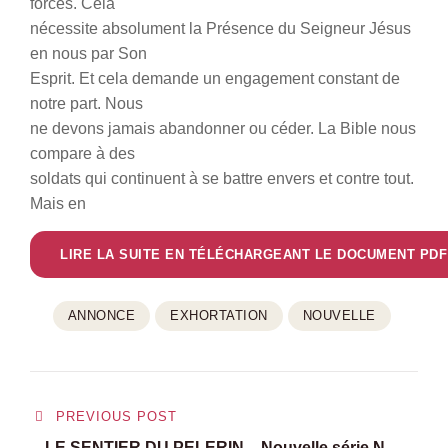
forces. Cela
nécessite absolument la Présence du Seigneur Jésus
en nous par Son
Esprit. Et cela demande un engagement constant de
notre part. Nous
ne devons jamais abandonner ou céder. La Bible nous
compare à des
soldats qui continuent à se battre envers et contre tout.
Mais en
LIRE LA SUITE EN TÉLÉCHARGEANT LE DOCUMENT PDF
ANNONCE
EXHORTATION
NOUVELLE
Navigation
PREVIOUS POST
de
LE SENTIER DU PELERIN – Nouvelle série No