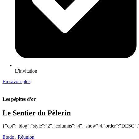
L'invitation
En savoir plus
Les pépites d'or
Le Sentier du Pèlerin
{"cpt":"blog","style":"2","columns":"4","show":4,"order":"DESC",
Étude
,
Réunion