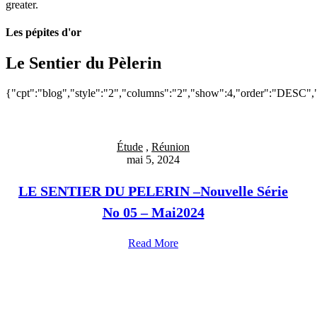
greater.
Les pépites d'or
Le Sentier du Pèlerin
{"cpt":"blog","style":"2","columns":"2","show":4,"order":"DESC",
Étude
,
Réunion
mai 5, 2024
LE SENTIER DU PELERIN –Nouvelle Série
No 05 – Mai2024
Read More