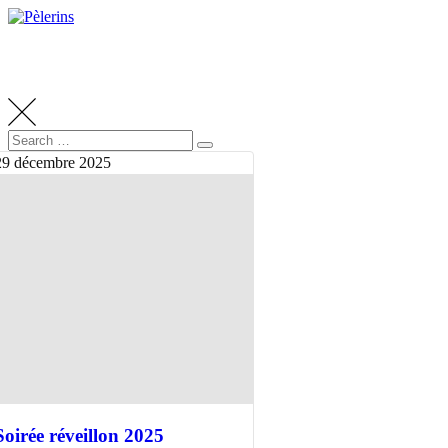
Skip
to
content
Search
Search
for:
29
décembre
2025
Soirée réveillon 2025