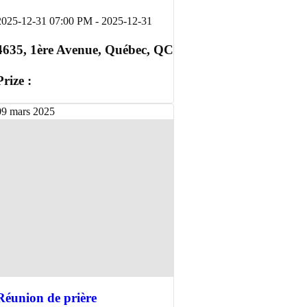
2025-12-31 07:00 PM
-
2025-12-31
4635, 1ère Avenue, Québec, QC
Prize :
09
mars
2025
Réunion de prière