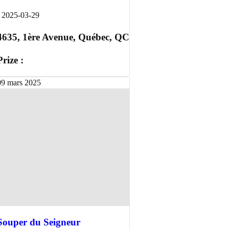
-
2025-03-29
4635, 1ère Avenue, Québec, QC
Prize :
09
mars
2025
Souper du Seigneur