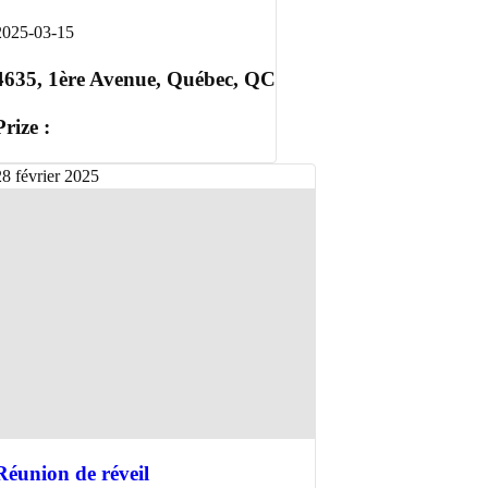
2025-03-15
4635, 1ère Avenue, Québec, QC
Prize :
28
février
2025
Réunion de réveil