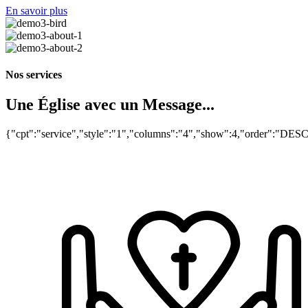
En savoir plus
Nos services
Une Église avec un Message...
{"cpt":"service","style":"1","columns":"4","show":4,"order":"DES