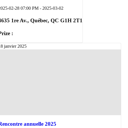
2025-02-28 07:00 PM
-
2025-03-02
4635 1re Av., Québec, QC G1H 2T1
Prize :
18
janvier
2025
Rencontre annuelle 2025