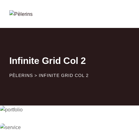
Skip
to
content
Infinite Grid Col 2
PÈLERINS
>
INFINITE GRID COL 2
CHURCH
Christian Education
CHRISTIAN
God Will Hear Your Intercession