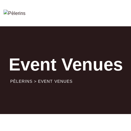
Skip
to
content
Event Venues
PÈLERINS
>
EVENT VENUES