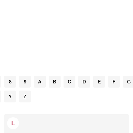
8
9
A
B
C
D
E
F
G
Y
Z
L