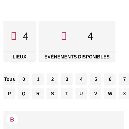
4
4
LIEUX
EVÉNEMENTS DISPONIBLES
Tous
0
1
2
3
4
5
6
7
P
Q
R
S
T
U
V
W
X
B