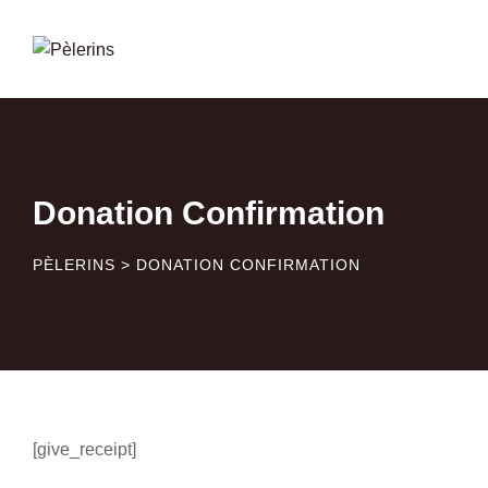
Skip
to
content
Donation Confirmation
PÈLERINS
>
DONATION CONFIRMATION
[give_receipt]